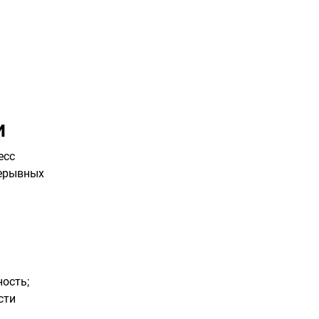
и
есс
рерывных
ость;
сти