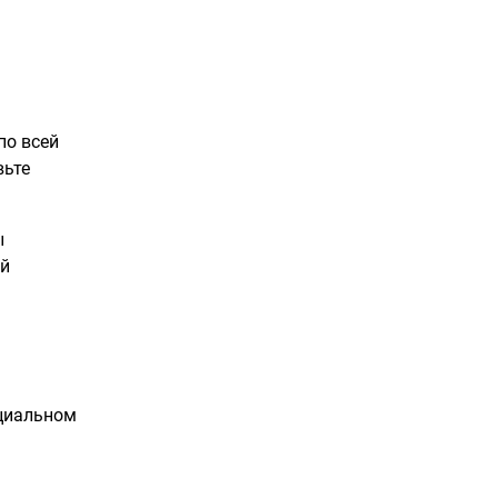
по всей
вьте
ы
ей
ециальном