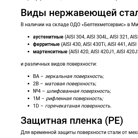
Виды нержавеющей стали
В наличии на складе ОДО «Белтехметсервис» в М
аустенитные
(AISI 304, AISI 304L, AISI 321, AIS
ферритные
(AISI 430, AISI 430Ti, AISI 441, AISI 
мартенситные
(AISI 420, AISI 420J1, AISI 420J
и различных видов поверхности:
ВА –
зеркальная поверхность
;
2В –
матовая поверхность
;
№4 –
шлифованная поверхность
;
1М –
рифленная поверхность;
1D –
горячекатаная поверхность
.
Защитная пленка (PE)
Для временной защиты поверхности стали от мех