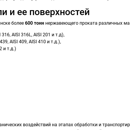
 и ее поверхностей
инске более
600 тонн
нержавеющего проката различных ма
I 316, AISI 316L, AISI 201 и т.д),
439, AISI 409, AISI 410 и т.д.),
2 и т.д.)
анических воздействий на этапах обработки и транспорти