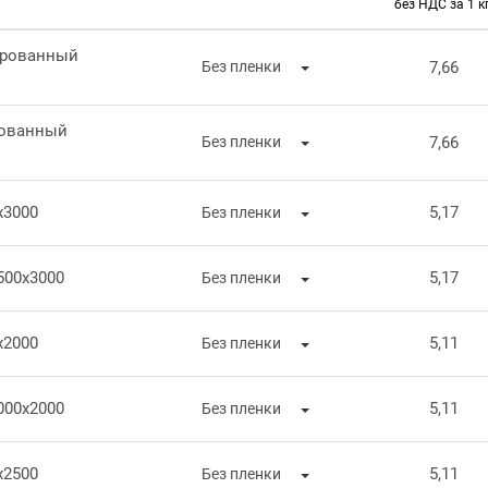
без НДС за 1 кг
ированный
7,66
рованный
7,66
x3000
5,17
500x3000
5,17
x2000
5,11
000x2000
5,11
x2500
5,11