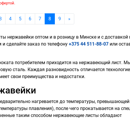
офертой.
Next
3
4
5
6
7
8
9
»
 нержавейки оптом и в розницу в Минске и с доставкой 
 и сделайте заказ по телефону
+375 44 511-88-07
или оста
роката потребителем приходится на нержавеющий лист. М
овую сталь. Каждая разновидность отличается технологи
меет свои преимущества и недостатки.
ржавейки
редварительно нагревается до температуры, превышающей
 температуры плавления), после чего прокатывается на сп
ученные таким способом нержавеющие листы обладают