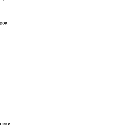
рок:
ровки