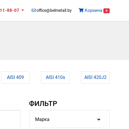
511-88-07
Корзина
office@belmetall.by
0
AISI 409
AISI 410s
AISI 420J2
ФИЛЬТР
Марка