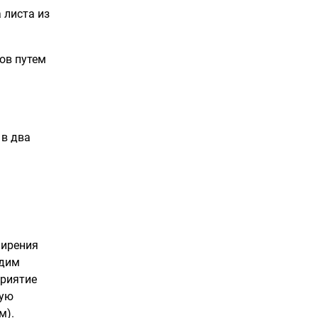
 листа из
ов путем
 в два
ширения
одим
приятие
ную
м).