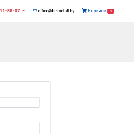
511-88-07
Корзина
office@belmetall.by
0